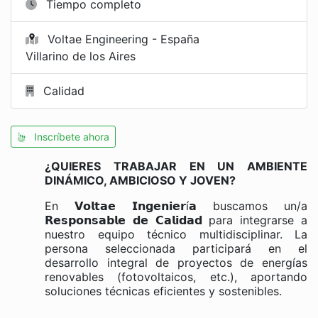
Tiempo completo
Voltae Engineering - España
Villarino de los Aires
Calidad
Inscríbete ahora
¿QUIERES TRABAJAR EN UN AMBIENTE
DINÁMICO, AMBICIOSO Y JOVEN?
En 𝗩𝗼𝗹𝘁𝗮𝗲 𝗜𝗻𝗴𝗲𝗻𝗶𝗲𝗿í𝗮 buscamos un/a
𝗥𝗲𝘀𝗽𝗼𝗻𝘀𝗮𝗯𝗹𝗲 𝗱𝗲 𝗖𝗮𝗹𝗶𝗱𝗮𝗱 para integrarse a
nuestro equipo técnico multidisciplinar. La
persona seleccionada participará en el
desarrollo integral de proyectos de energías
renovables (fotovoltaicos, etc.), aportando
soluciones técnicas eficientes y sostenibles.⁣